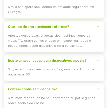
Sim, o site opera sob licença da entidade reguladora em
Curaçau.
Que tipo de entretenimento oferece?
Apostas desportivas, diversas slot machines, jogos de
mesa, TV, crash games e jogos em tempo real, caça e
pesca, todos, estão disponíveis para os clientes.
Existe uma aplicação para dispositivos móveis?
Sim, estão disponíveis duas opções, uma para Android e
outra para iOS.
Existem bónus sem depósito?
Sim. Pode recebê-los no seu aniversário ou por seguir as
redes sociais do casino.