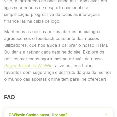
vivo, a introdução de odds ainda mais apelativas em
ligas secundárias de desporto nacional e a
simplificação progressiva de todas as interações
financeiras na caixa de jogo.
Mantemos as nossas portas abertas ao diálogo e
agradecemos o feedback constante dos nossos
utilizadores, que nos ajuda a calibrar o nosso HTML
Builder e a refinar cada detalhe do site. Explore os
nossos mercados agora mesmo através da nossa
Página Inicial do WinWin
, ative os seus bónus
favoritos com segurança e desfrute do que de melhor
o mundo das apostas online tem para lhe oferecer!
FAQ
O Winwin Casino possui licença?