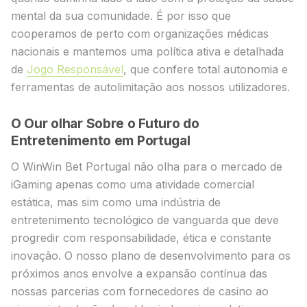
mental da sua comunidade. É por isso que
cooperamos de perto com organizações médicas
nacionais e mantemos uma política ativa e detalhada
de
Jogo Responsável
, que confere total autonomia e
ferramentas de autolimitação aos nossos utilizadores.
O Our olhar Sobre o Futuro do
Entretenimento em Portugal
O WinWin Bet Portugal não olha para o mercado de
iGaming apenas como uma atividade comercial
estática, mas sim como uma indústria de
entretenimento tecnológico de vanguarda que deve
progredir com responsabilidade, ética e constante
inovação. O nosso plano de desenvolvimento para os
próximos anos envolve a expansão contínua das
nossas parcerias com fornecedores de casino ao