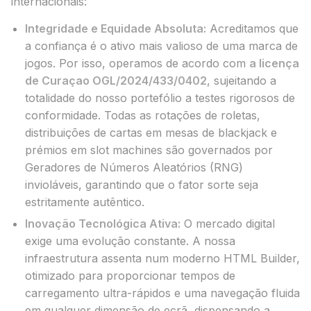
internacionais:
Integridade e Equidade Absoluta:
Acreditamos que
a confiança é o ativo mais valioso de uma marca de
jogos. Por isso, operamos de acordo com
a licença
de Curaçao OGL/2024/433/0402
, sujeitando a
totalidade do nosso portefólio a testes rigorosos de
conformidade. Todas as rotações de roletas,
distribuições de cartas em mesas de blackjack e
prémios em slot machines são governados por
Geradores de Números Aleatórios (RNG)
invioláveis, garantindo que o fator sorte seja
estritamente autêntico.
Inovação Tecnológica Ativa:
O mercado digital
exige uma evolução constante. A nossa
infraestrutura assenta num moderno HTML Builder,
otimizado para proporcionar tempos de
carregamento ultra-rápidos e uma navegação fluida
em qualquer dimensão de ecrã, dispensando a